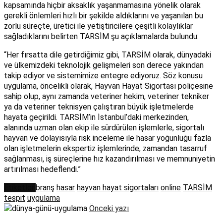
kapsamında hiçbir aksaklık yaşanmamasına yönelik olarak
gerekli önlemleri hızlı bir şekilde aldıklarını ve yaşanılan bu
zorlu süreçte, üretici ile yetiştiricilere çeşitli kolaylıklar
sağladıklarını belirten TARSİM şu açıklamalarda bulundu:
“Her fırsatta dile getirdiğimiz gibi, TARSİM olarak, dünyadaki
ve ülkemizdeki teknolojik gelişmeleri son derece yakından
takip ediyor ve sistemimize entegre ediyoruz. Söz konusu
uygulama, öncelikli olarak, Hayvan Hayat Sigortası poliçesine
sahip olup, aynı zamanda veteriner hekim, veteriner tekniker
ya da veteriner teknisyen çalıştıran büyük işletmelerde
hayata geçirildi. TARSİM’in İstanbul’daki merkezinden,
alanında uzman olan ekip ile sürdürülen işlemlerle, sigortalı
hayvan ve dolayısıyla risk inceleme ile hasar yoğunluğu fazla
olan işletmelerin ekspertiz işlemlerinde; zamandan tasarruf
sağlanması, iş süreçlerine hız kazandırılması ve memnuniyetin
artırılması hedeflendi.”
Etiketler:
branş
hasar
hayvan hayat sigortaları
online
TARSİM
tespit
uygulama
Önceki yazı