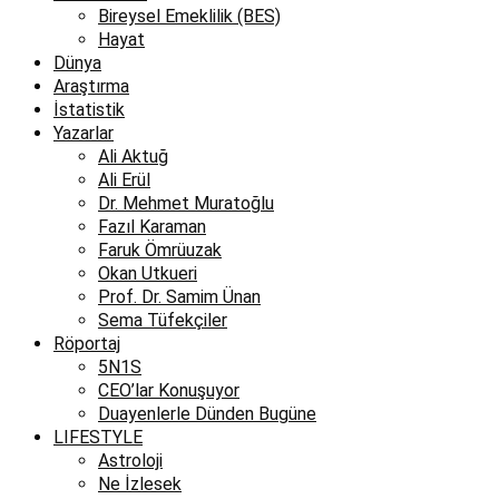
Bireysel Emeklilik (BES)
Hayat
Dünya
Araştırma
İstatistik
Yazarlar
Ali Aktuğ
Ali Erül
Dr. Mehmet Muratoğlu
Fazıl Karaman
Faruk Ömrüuzak
Okan Utkueri
Prof. Dr. Samim Ünan
Sema Tüfekçiler
Röportaj
5N1S
CEO’lar Konuşuyor
Duayenlerle Dünden Bugüne
LIFESTYLE
Astroloji
Ne İzlesek