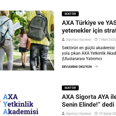
SEKTÖR
AXA Türkiye ve YA
yetenekler için stra
Sigortacı Gazetesi
7 Mart 2025
Sektörün en güçlü akademisi
yola çıkan AXA Yetkinlik Aka
(Uluslararası Yatırımcı
DEVAMINI OKUYUN
SEKTÖR
AXA Sigorta AYA il
Senin Elinde!” dedi
Sigortacı Gazetesi
19 Şubat 2