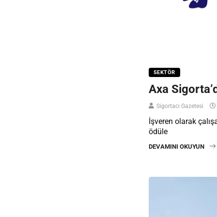
SEKTÖR
Axa Sigorta’
Sigortacı Gazetesi
İşveren olarak çalı
ödüle
DEVAMINI OKUYUN