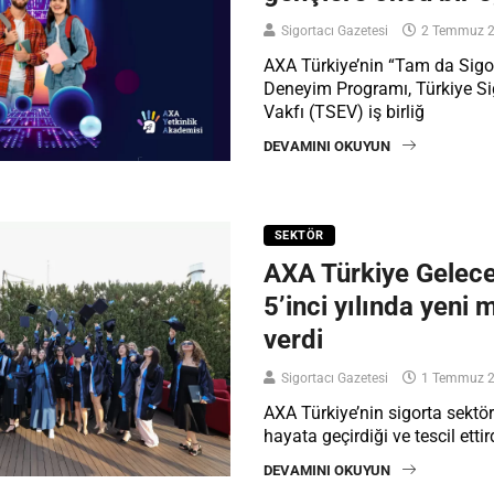
Sigortacı Gazetesi
2 Temmuz 
AXA Türkiye’nin “Tam da Sig
Deneyim Programı, Türkiye Si
Vakfı (TSEV) iş birliğ
DEVAMINI OKUYUN
SEKTÖR
AXA Türkiye Gelece
5’inci yılında yeni 
verdi
Sigortacı Gazetesi
1 Temmuz 
AXA Türkiye’nin sigorta sektör
hayata geçirdiği ve tescil ettir
DEVAMINI OKUYUN