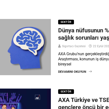
SEKTÖR
Dünya nüfusunun %3
sağlık sorunları ya
Sigortacı Gazetesi
22 Eylül 20
AXA Grubu’nun gerçekleştirdiğ
Araştırması, konunun iş dün
bireysel
DEVAMINI OKUYUN
SEKTÖR
AXA Türkiye ve TS
gençlere öncü bir e