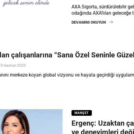
AXA Sigorta, sürdürülebilir g
odağında AXA’lıları geleceğe t
DEVAMINI OKUYUN
dan çalışanlarına “Sana Özel Seninle Güze
9 Haziran 2022
şanını merkeze koyan global vizyonu ve hayata geçirdiği uygulam
MANŞET
Ergenç: Uzaktan ça
ve deneyimleri deği