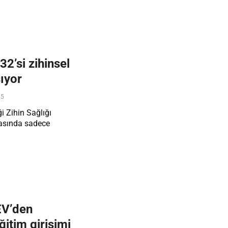
2’si zihinsel
şıyor
25
i Zihin Sağlığı
yasında sadece
EV’den
ğitim girişimi