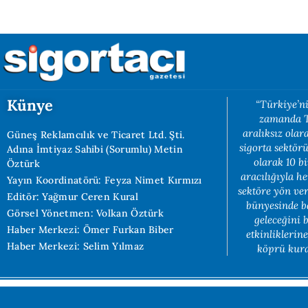
Künye
“Türkiye’ni
zamanda Tü
aralıksız ola
Güneş Reklamcılık ve Ticaret Ltd. Şti.
sigorta sektörü
Adına İmtiyaz Sahibi (Sorumlu) Metin
olarak 10 b
Öztürk
aracılığıyla h
Yayın Koordinatörü: Feyza Nimet Kırmızı
sektöre yön ve
Editör: Yağmur Ceren Kural
bünyesinde b
Görsel Yönetmen: Volkan Öztürk
geleceğini 
Haber Merkezi: Ömer Furkan Biber
etkinliklerin
Haber Merkezi: Selim Yılmaz
köprü kuran