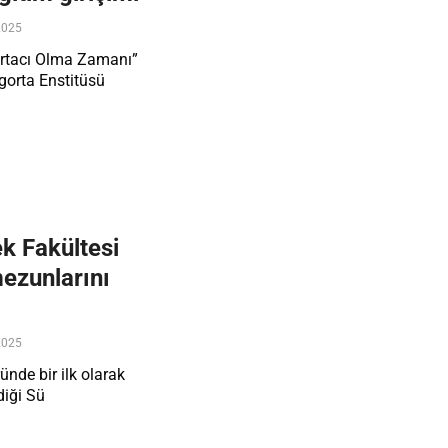
2025
ortacı Olma Zamanı”
gorta Enstitüsü
k Fakültesi
mezunlarını
2025
ünde bir ilk olarak
diği Sü