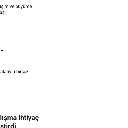
elişim ve büyüme
aşı
l”
alarıyla birçok
lışma ihtiyaç
ştirdi