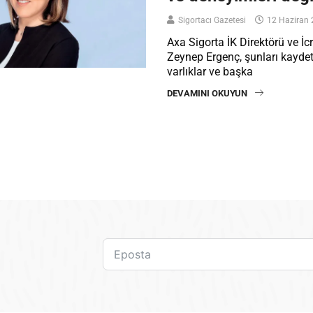
Sigortacı Gazetesi
12 Haziran 
Axa Sigorta İK Direktörü ve İc
Zeynep Ergenç, şunları kaydett
varlıklar ve başka
DEVAMINI OKUYUN