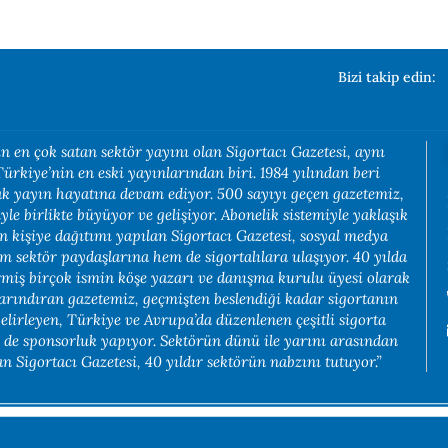
Bizi takip edin:
n en çok satan sektör yayını olan Sigortacı Gazetesi, aynı
rkiye’nin en eski yayınlarından biri. 1984 yılından beri
rak yayın hayatına devam ediyor. 500 sayıyı geçen gazetemiz,
yle birlikte büyüyor ve gelişiyor. Abonelik sistemiyle yaklaşık
in kişiye dağıtımı yapılan Sigortacı Gazetesi, sosyal medya
em sektör paydaşlarına hem de sigortalılara ulaşıyor. 40 yılda
rmiş birçok ismin köşe yazarı ve danışma kurulu üyesi olarak
arındıran gazetemiz, geçmişten beslendiği kadar sigortanın
belirleyen, Türkiye ve Avrupa’da düzenlenen çeşitli sigorta
e de sponsorluk yapıyor. Sektörün dünü ile yarını arasından
 Sigortacı Gazetesi, 40 yıldır sektörün nabzını tutuyor.”