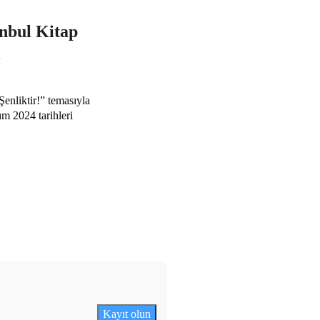
anbul Kitap
ı
enliktir!” temasıyla
ım 2024 tarihleri
Kayıt olun