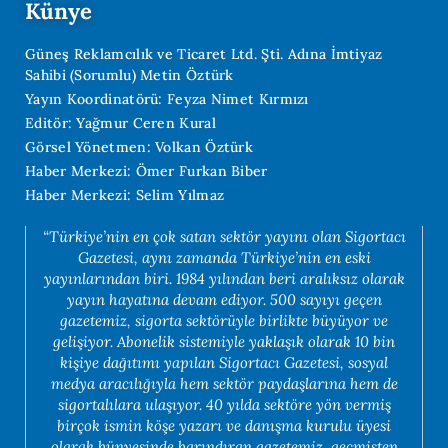
Künye
Güneş Reklamcılık ve Ticaret Ltd. Şti. Adına İmtiyaz
Sahibi (Sorumlu) Metin Öztürk
Yayın Koordinatörü: Feyza Nimet Kırmızı
Editör: Yağmur Ceren Kural
Görsel Yönetmen: Volkan Öztürk
Haber Merkezi: Ömer Furkan Biber
Haber Merkezi: Selim Yılmaz
“Türkiye’nin en çok satan sektör yayını olan Sigortacı
Gazetesi, aynı zamanda Türkiye’nin en eski
yayınlarından biri. 1984 yılından beri aralıksız olarak
yayın hayatına devam ediyor. 500 sayıyı geçen
gazetemiz, sigorta sektörüyle birlikte büyüyor ve
gelişiyor. Abonelik sistemiyle yaklaşık olarak 10 bin
kişiye dağıtımı yapılan Sigortacı Gazetesi, sosyal
medya aracılığıyla hem sektör paydaşlarına hem de
sigortalılara ulaşıyor. 40 yılda sektöre yön vermiş
birçok ismin köşe yazarı ve danışma kurulu üyesi
olarak bünyesinde barındıran gazetemiz, geçmişten