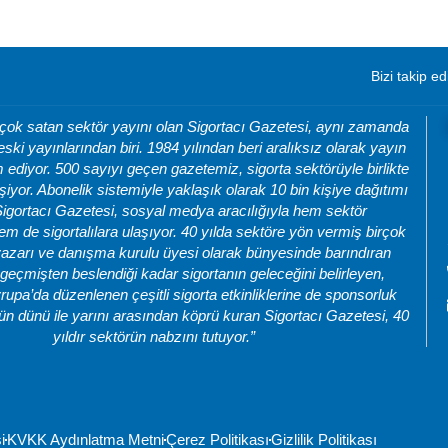
Bizi takip ed
 çok satan sektör yayını olan Sigortacı Gazetesi, aynı zamanda
eski yayınlarından biri. 1984 yılından beri aralıksız olarak yayın
ediyor. 500 sayıyı geçen gazetemiz, sigorta sektörüyle birlikte
şiyor. Abonelik sistemiyle yaklaşık olarak 10 bin kişiye dağıtımı
Sigortacı Gazetesi, sosyal medya aracılığıyla hem sektör
m de sigortalılara ulaşıyor. 40 yılda sektöre yön vermiş birçok
azarı ve danışma kurulu üyesi olarak bünyesinde barındıran
geçmişten beslendiği kadar sigortanın geleceğini belirleyen,
rupa’da düzenlenen çeşitli sigorta etkinliklerine de sponsorluk
ün dünü ile yarını arasından köprü kuran Sigortacı Gazetesi, 40
yıldır sektörün nabzını tutuyor.”
i
KVKK Aydınlatma Metni
Çerez Politikası
Gizlilik Politikası