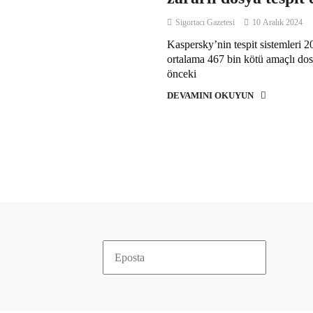
Sigortacı Gazetesi
10 Aralık 2024
Kaspersky’nin tespit sistemleri 
ortalama 467 bin kötü amaçlı dosy
önceki
DEVAMINI OKUYUN