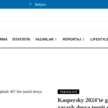
İletişim
IRMA
İSTATISTIK
YAZARLAR
RÖPORTAJ
LIFESTYL
TEKNOLOJI
Kaspersky 2024’te g
zararlı dosya tespit e