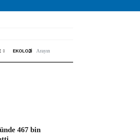
E
EKOLOJI
ünde 467 bin
tti