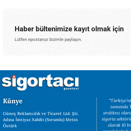
Haber bültenimize kayıt olmak için
Lütfen epostanızı bizimle paylaşın.
Künye
“Türkiye’ni
zamanda Tü
aralıksız ola
Güneş Reklamcılık ve Ticaret Ltd. Şti.
sigorta sektörü
Adına İmtiyaz Sahibi (Sorumlu) Metin
olarak 10 b
Öztürk