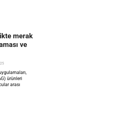
ikte merak
tlaması ve
025
uygulamaları,
LAG) ürünleri
cular arası