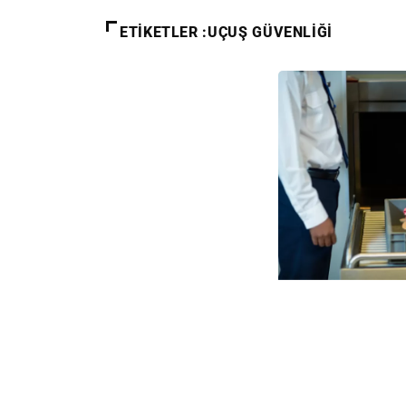
ETIKETLER :UÇUŞ GÜVENLIĞI