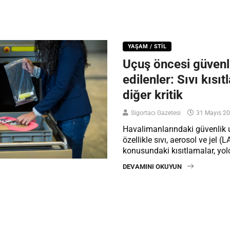
YAŞAM / STIL
Uçuş öncesi güvenl
edilenler: Sıvı kısı
diğer kritik
Sigortacı Gazetesi
31 Mayıs 2
Havalimanlarındaki güvenlik 
özellikle sıvı, aerosol ve jel (
konusundaki kısıtlamalar, yol
DEVAMINI OKUYUN