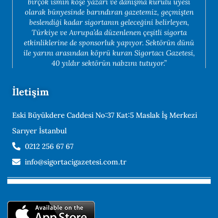
birçok ismin köşe yazarı ve danışma kurulu üyesi
olarak bünyesinde barındıran gazetemiz, geçmişten
beslendiği kadar sigortanın geleceğini belirleyen,
Türkiye ve Avrupa’da düzenlenen çeşitli sigorta
etkinliklerine de sponsorluk yapıyor. Sektörün dünü
ile yarını arasından köprü kuran Sigortacı Gazetesi,
40 yıldır sektörün nabzını tutuyor.”
İletişim
Eski Büyükdere Caddesi No:37 Kat:5 Maslak İş Merkezi
Sarıyer İstanbul
0212 256 67 67
info@sigortacigazetesi.com.tr