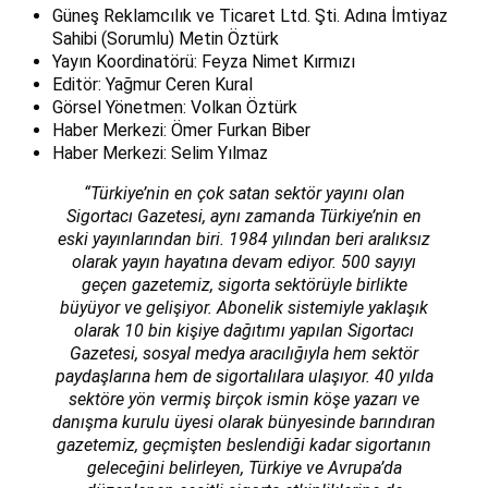
Güneş Reklamcılık ve Ticaret Ltd. Şti. Adına İmtiyaz
Sahibi (Sorumlu) Metin Öztürk
Yayın Koordinatörü: Feyza Nimet Kırmızı
Editör: Yağmur Ceren Kural
Görsel Yönetmen: Volkan Öztürk
Haber Merkezi: Ömer Furkan Biber
Haber Merkezi: Selim Yılmaz
“Türkiye’nin en çok satan sektör yayını olan
Sigortacı Gazetesi, aynı zamanda Türkiye’nin en
eski yayınlarından biri. 1984 yılından beri aralıksız
olarak yayın hayatına devam ediyor. 500 sayıyı
geçen gazetemiz, sigorta sektörüyle birlikte
büyüyor ve gelişiyor. Abonelik sistemiyle yaklaşık
olarak 10 bin kişiye dağıtımı yapılan Sigortacı
Gazetesi, sosyal medya aracılığıyla hem sektör
paydaşlarına hem de sigortalılara ulaşıyor. 40 yılda
sektöre yön vermiş birçok ismin köşe yazarı ve
danışma kurulu üyesi olarak bünyesinde barındıran
gazetemiz, geçmişten beslendiği kadar sigortanın
geleceğini belirleyen, Türkiye ve Avrupa’da