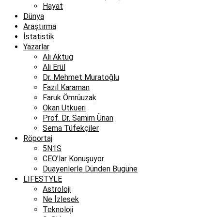
Hayat
Dünya
Araştırma
İstatistik
Yazarlar
Ali Aktuğ
Ali Erül
Dr. Mehmet Muratoğlu
Fazıl Karaman
Faruk Ömrüuzak
Okan Utkueri
Prof. Dr. Samim Ünan
Sema Tüfekçiler
Röportaj
5N1S
CEO’lar Konuşuyor
Duayenlerle Dünden Bugüne
LIFESTYLE
Astroloji
Ne İzlesek
Teknoloji