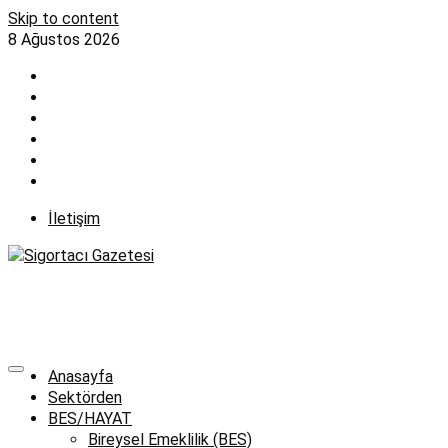
Skip to content
8 Ağustos 2026
İletişim
Anasayfa
Sektörden
BES/HAYAT
Bireysel Emeklilik (BES)