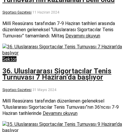
Sigortacı Gazetesi
11 Haziran 2024
Millî Reasürans tarafından 7-9 Haziran tarihleri arasında
düzenlenen geleneksel “Uluslararası Sigortacılar Tenis
Turnuvası” tamamlandı. Miltaş
Devamını okuyun
Sektör
36. Uluslararası Sigortacılar Tenis
Turnuvası 7 Haziran’da başlıyor
Sigortacı Gazetesi
31 Mayıs 2024
Millî Reasürans tarafından düzenlenen geleneksel
“Uluslararası Sigortacılar Tenis Turnuvası”nın 36’ncısı 7-9
Haziran tarihlerinde
Devamını okuyun