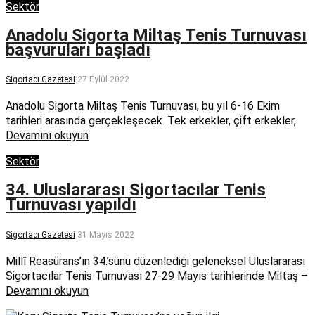
Sektör
Anadolu Sigorta Miltaş Tenis Turnuvası
başvuruları başladı
Sigortacı Gazetesi
27 Eylül 2022
Anadolu Sigorta Miltaş Tenis Turnuvası, bu yıl 6-16 Ekim
tarihleri arasında gerçekleşecek. Tek erkekler, çift erkekler,
Devamını okuyun
Sektör
34. Uluslararası Sigortacılar Tenis
Turnuvası yapıldı
Sigortacı Gazetesi
31 Mayıs 2022
Millî Reasürans’ın 34.’sünü düzenlediği geleneksel Uluslararası
Sigortacılar Tenis Turnuvası 27-29 Mayıs tarihlerinde Miltaş –
Devamını okuyun