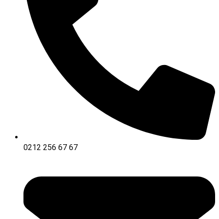
0212 256 67 67