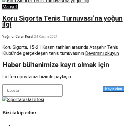
Manşet
Koru Sigorta Tenis Turnuvası’na yoğun
ilgi
Yağmur Ceren Kural
24 Kasım 2021
Koru Sigorta, 15-21 Kasım tarihleri arasında Ataşehir Tenis
Klubü’nde gerçekleşen tenis turnuvasının
Devamını okuyun
Haber bültenimize kayıt olmak için
Lütfen epostanızı bizimle paylaşın.
Kayıt olun
Bizi takip edin: