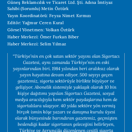
Güneş Reklamcılık ve Ticaret Ltd. Şti. Adına İmtiyaz
Sahibi (Sorumlu) Metin Öztürk
Yayın Koordinatörü: Feyza Nimet Kırmızı
Editör: Yağmur Ceren Kural
Görsel Yönetmen: Volkan Öztürk
Haber Merkezi: Ömer Furkan Biber
Haber Merkezi: Selim Yılmaz
“Türkiye’nin en çok satan sektör yayını olan Sigortacı
Gazetesi, aynı zamanda Türkiye’nin en eski
yayınlarından biri. 1984 yılından beri aralıksız olarak
yayın hayatına devam ediyor. 500 sayıyı geçen
gazetemiz, sigorta sektörüyle birlikte büyüyor ve
gelişiyor. Abonelik sistemiyle yaklaşık olarak 10 bin
kişiye dağıtımı yapılan Sigortacı Gazetesi, sosyal
medya aracılığıyla hem sektör paydaşlarına hem de
sigortalılara ulaşıyor. 40 yılda sektöre yön vermiş
birçok ismin köşe yazarı ve danışma kurulu üyesi
olarak bünyesinde barındıran gazetemiz, geçmişten
beslendiği kadar sigortanın geleceğini belirleyen,
Türkiye ve Avrupa’da düzenlenen çeşitli sigorta