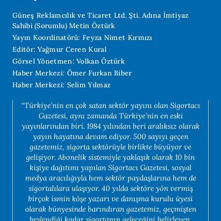
Güneş Reklamcılık ve Ticaret Ltd. Şti. Adına İmtiyaz
Sahibi (Sorumlu) Metin Öztürk
Yayın Koordinatörü: Feyza Nimet Kırmızı
Editör: Yağmur Ceren Kural
Görsel Yönetmen: Volkan Öztürk
Haber Merkezi: Ömer Furkan Biber
Haber Merkezi: Selim Yılmaz
“Türkiye’nin en çok satan sektör yayını olan Sigortacı
Gazetesi, aynı zamanda Türkiye’nin en eski
yayınlarından biri. 1984 yılından beri aralıksız olarak
yayın hayatına devam ediyor. 500 sayıyı geçen
gazetemiz, sigorta sektörüyle birlikte büyüyor ve
gelişiyor. Abonelik sistemiyle yaklaşık olarak 10 bin
kişiye dağıtımı yapılan Sigortacı Gazetesi, sosyal
medya aracılığıyla hem sektör paydaşlarına hem de
sigortalılara ulaşıyor. 40 yılda sektöre yön vermiş
birçok ismin köşe yazarı ve danışma kurulu üyesi
olarak bünyesinde barındıran gazetemiz, geçmişten
beslendiği kadar sigortanın geleceğini belirleyen,