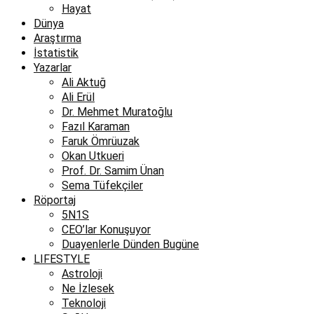
Hayat
Dünya
Araştırma
İstatistik
Yazarlar
Ali Aktuğ
Ali Erül
Dr. Mehmet Muratoğlu
Fazıl Karaman
Faruk Ömrüuzak
Okan Utkueri
Prof. Dr. Samim Ünan
Sema Tüfekçiler
Röportaj
5N1S
CEO’lar Konuşuyor
Duayenlerle Dünden Bugüne
LIFESTYLE
Astroloji
Ne İzlesek
Teknoloji