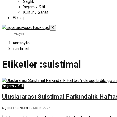
Sağlık
Yaşam / Stil
Kültür / Sanat
Ekoloji
X
Anasayfa
suistimal
Etiketler :suistimal
Yaşam / Stil
Uluslararası Suistimal Farkındalık Hafta
Sigortacı Gazetesi
19 Kasım 2024