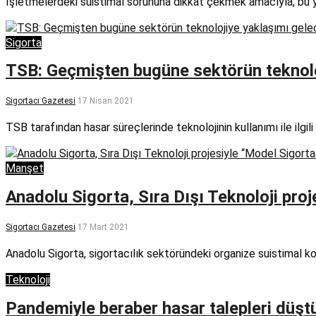
İşletmelerdeki suistimal sorununa dikkat çekmek amacıyla, bu 
Sigorta
TSB: Geçmişten bugüne sektörün teknol
Sigortacı Gazetesi
17 Nisan 2021
TSB tarafından hasar süreçlerinde teknolojinin kullanımı ile ilgili
Manşet
Anadolu Sigorta, Sıra Dışı Teknoloji pro
Sigortacı Gazetesi
17 Mart 2021
Anadolu Sigorta, sigortacılık sektöründeki organize suistimal 
Teknoloji
Pandemiyle beraber hasar talepleri düştü