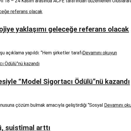
yıl 18 – 24 Kasım arasında ACFE tarafından düzenlenen Uluslarar
ojiye yaklaşımı geleceğe referans olacak
 şu açıklama yapıldı: “Hem şirketler tarafı
Devamını okuyun
jesiyle “Model Sigortacı Ödülü”nü kazandı
konusuna çözüm bulmak amacıyla geliştirdiği “Sosyal
Devamını ok
, suistimal arttı