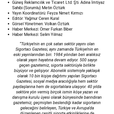
Güneş Reklamcılık ve Ticaret Ltd. Şti. Adına İmtiyaz
Sahibi (Sorumlu) Metin Öztürk
Yayın Koordinatörü: Feyza Nimet Kırmızı
Editör: Yağmur Ceren Kural
Görsel Yönetmen: Volkan Öztürk
Haber Merkezi: Ömer Furkan Biber
Haber Merkezi: Selim Yılmaz
“Türkiye’nin en çok satan sektör yayını olan
Sigortacı Gazetesi, aynı zamanda Türkiye’nin en
eski yayınlarından biri. 1984 yılından beri aralıksız
olarak yayın hayatına devam ediyor. 500 sayıyı
geçen gazetemiz, sigorta sektörüyle birlikte
büyüyor ve gelişiyor. Abonelik sistemiyle yaklaşık
olarak 10 bin kişiye dağıtımı yapılan Sigortacı
Gazetesi, sosyal medya aracılığıyla hem sektör
paydaşlarına hem de sigortalılara ulaşıyor. 40 yılda
sektöre yön vermiş birçok ismin köşe yazarı ve
danışma kurulu üyesi olarak bünyesinde barındıran
gazetemiz, geçmişten beslendiği kadar sigortanın
geleceğini belirleyen, Türkiye ve Avrupa’da
düzenlenen çeşitli sigorta etkinliklerine de