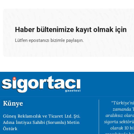
Haber bültenimize kayıt olmak için
Lütfen epostanızı bizimle paylaşın.
Künye
“Türkiye’ni
zamanda Tü
aralıksız ola
Güneş Reklamcılık ve Ticaret Ltd. Şti.
sigorta sektörü
Adına İmtiyaz Sahibi (Sorumlu) Metin
olarak 10 b
Öztürk