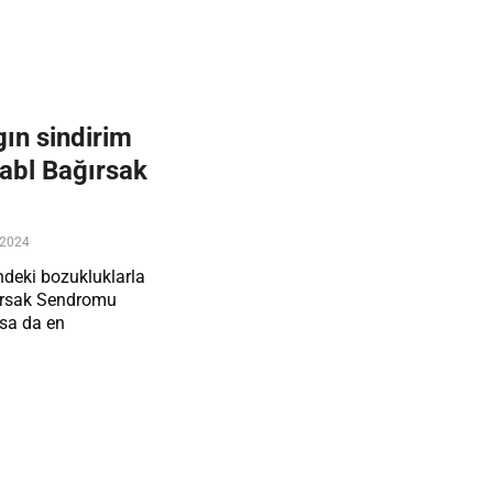
ın sindirim
tabl Bağırsak
 2024
ndeki bozukluklarla
ağırsak Sendromu
asa da en