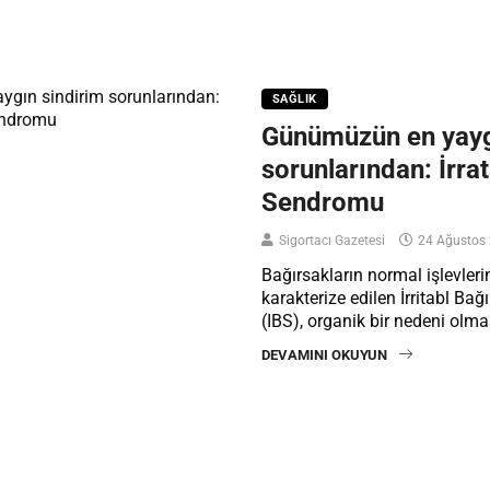
SAĞLIK
Günümüzün en yayg
sorunlarından: İrra
Sendromu
Sigortacı Gazetesi
24 Ağustos
Bağırsakların normal işlevleri
karakterize edilen İrritabl B
(IBS), organik bir nedeni olm
DEVAMINI OKUYUN