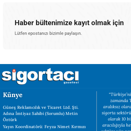
Haber bültenimize kayıt olmak için
Lütfen epostanızı bizimle paylaşın.
Künye
“Türkiye’ni
zamanda Tü
aralıksız ola
Güneş Reklamcılık ve Ticaret Ltd. Şti.
sigorta sektörü
Adına İmtiyaz Sahibi (Sorumlu) Metin
olarak 10 b
Öztürk
aracılığıyla h
Yayın Koordinatörü: Feyza Nimet Kırmızı