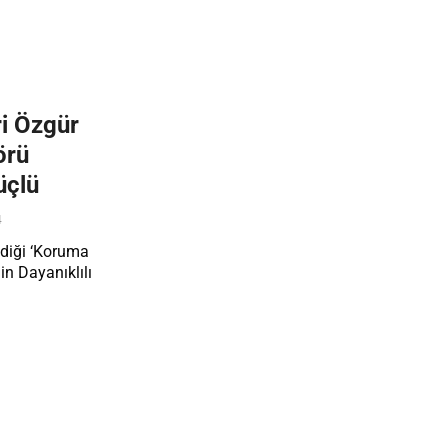
i Özgür
örü
üçlü
4
ediği ‘Koruma
in Dayanıklılı