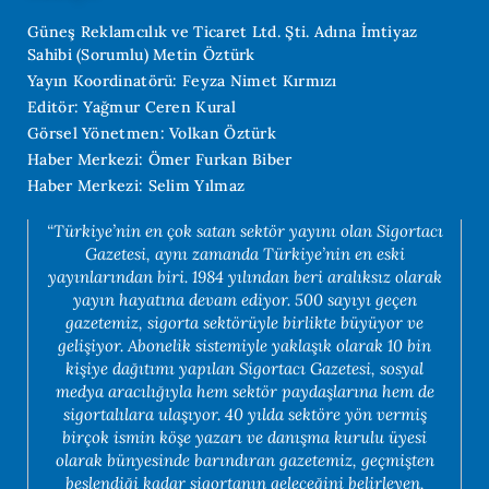
Güneş Reklamcılık ve Ticaret Ltd. Şti. Adına İmtiyaz
Sahibi (Sorumlu) Metin Öztürk
Yayın Koordinatörü: Feyza Nimet Kırmızı
Editör: Yağmur Ceren Kural
Görsel Yönetmen: Volkan Öztürk
Haber Merkezi: Ömer Furkan Biber
Haber Merkezi: Selim Yılmaz
“Türkiye’nin en çok satan sektör yayını olan Sigortacı
Gazetesi, aynı zamanda Türkiye’nin en eski
yayınlarından biri. 1984 yılından beri aralıksız olarak
yayın hayatına devam ediyor. 500 sayıyı geçen
gazetemiz, sigorta sektörüyle birlikte büyüyor ve
gelişiyor. Abonelik sistemiyle yaklaşık olarak 10 bin
kişiye dağıtımı yapılan Sigortacı Gazetesi, sosyal
medya aracılığıyla hem sektör paydaşlarına hem de
sigortalılara ulaşıyor. 40 yılda sektöre yön vermiş
birçok ismin köşe yazarı ve danışma kurulu üyesi
olarak bünyesinde barındıran gazetemiz, geçmişten
beslendiği kadar sigortanın geleceğini belirleyen,