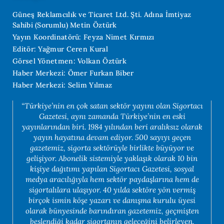
Güneş Reklamcılık ve Ticaret Ltd. Şti. Adına İmtiyaz
Sahibi (Sorumlu) Metin Öztürk
Yayın Koordinatörü: Feyza Nimet Kırmızı
Editör: Yağmur Ceren Kural
Görsel Yönetmen: Volkan Öztürk
Haber Merkezi: Ömer Furkan Biber
Haber Merkezi: Selim Yılmaz
“Türkiye’nin en çok satan sektör yayını olan Sigortacı
Gazetesi, aynı zamanda Türkiye’nin en eski
yayınlarından biri. 1984 yılından beri aralıksız olarak
yayın hayatına devam ediyor. 500 sayıyı geçen
gazetemiz, sigorta sektörüyle birlikte büyüyor ve
gelişiyor. Abonelik sistemiyle yaklaşık olarak 10 bin
kişiye dağıtımı yapılan Sigortacı Gazetesi, sosyal
medya aracılığıyla hem sektör paydaşlarına hem de
sigortalılara ulaşıyor. 40 yılda sektöre yön vermiş
birçok ismin köşe yazarı ve danışma kurulu üyesi
olarak bünyesinde barındıran gazetemiz, geçmişten
beslendiği kadar sigortanın geleceğini belirleyen,