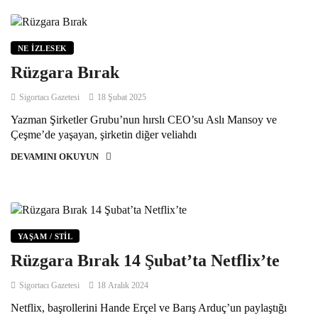
NE İZLESEK
Rüzgara Bırak
Sigortacı Gazetesi
18 Şubat 2025
Yazman Şirketler Grubu’nun hırslı CEO’su Aslı Mansoy ve
Çeşme’de yaşayan, şirketin diğer veliahdı
DEVAMINI OKUYUN
YAŞAM / STIL
Rüzgara Bırak 14 Şubat’ta Netflix’te
Sigortacı Gazetesi
18 Aralık 2024
Netflix, başrollerini Hande Erçel ve Barış Arduç’un paylaştığı