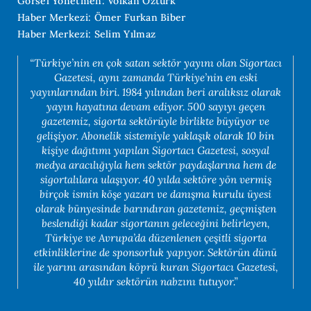
Görsel Yönetmen: Volkan Öztürk
Haber Merkezi: Ömer Furkan Biber
Haber Merkezi: Selim Yılmaz
“Türkiye’nin en çok satan sektör yayını olan Sigortacı
Gazetesi, aynı zamanda Türkiye’nin en eski
yayınlarından biri. 1984 yılından beri aralıksız olarak
yayın hayatına devam ediyor. 500 sayıyı geçen
gazetemiz, sigorta sektörüyle birlikte büyüyor ve
gelişiyor. Abonelik sistemiyle yaklaşık olarak 10 bin
kişiye dağıtımı yapılan Sigortacı Gazetesi, sosyal
medya aracılığıyla hem sektör paydaşlarına hem de
sigortalılara ulaşıyor. 40 yılda sektöre yön vermiş
birçok ismin köşe yazarı ve danışma kurulu üyesi
olarak bünyesinde barındıran gazetemiz, geçmişten
beslendiği kadar sigortanın geleceğini belirleyen,
Türkiye ve Avrupa’da düzenlenen çeşitli sigorta
etkinliklerine de sponsorluk yapıyor. Sektörün dünü
ile yarını arasından köprü kuran Sigortacı Gazetesi,
40 yıldır sektörün nabzını tutuyor.”