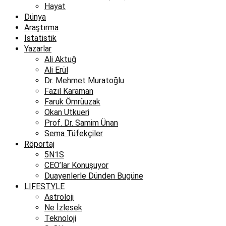
Hayat
Dünya
Araştırma
İstatistik
Yazarlar
Ali Aktuğ
Ali Erül
Dr. Mehmet Muratoğlu
Fazıl Karaman
Faruk Ömrüuzak
Okan Utkueri
Prof. Dr. Samim Ünan
Sema Tüfekçiler
Röportaj
5N1S
CEO’lar Konuşuyor
Duayenlerle Dünden Bugüne
LIFESTYLE
Astroloji
Ne İzlesek
Teknoloji