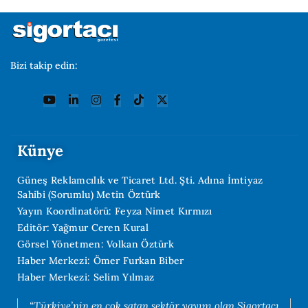
Bizi takip edin:
Künye
Güneş Reklamcılık ve Ticaret Ltd. Şti. Adına İmtiyaz
Sahibi (Sorumlu) Metin Öztürk
Yayın Koordinatörü: Feyza Nimet Kırmızı
Editör: Yağmur Ceren Kural
Görsel Yönetmen: Volkan Öztürk
Haber Merkezi: Ömer Furkan Biber
Haber Merkezi: Selim Yılmaz
“Türkiye’nin en çok satan sektör yayını olan Sigortacı