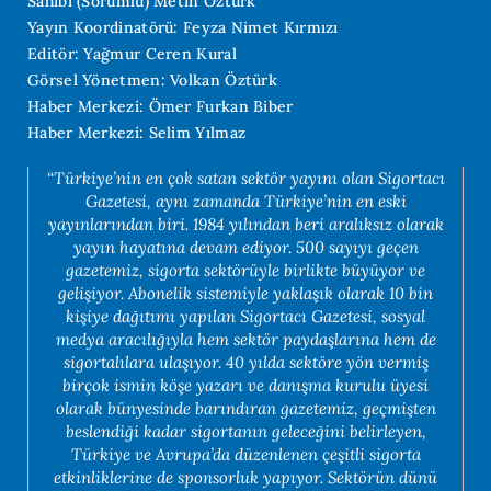
Sahibi (Sorumlu) Metin Öztürk
Yayın Koordinatörü: Feyza Nimet Kırmızı
Editör: Yağmur Ceren Kural
Görsel Yönetmen: Volkan Öztürk
Haber Merkezi: Ömer Furkan Biber
Haber Merkezi: Selim Yılmaz
“Türkiye’nin en çok satan sektör yayını olan Sigortacı
Gazetesi, aynı zamanda Türkiye’nin en eski
yayınlarından biri. 1984 yılından beri aralıksız olarak
yayın hayatına devam ediyor. 500 sayıyı geçen
gazetemiz, sigorta sektörüyle birlikte büyüyor ve
gelişiyor. Abonelik sistemiyle yaklaşık olarak 10 bin
kişiye dağıtımı yapılan Sigortacı Gazetesi, sosyal
medya aracılığıyla hem sektör paydaşlarına hem de
sigortalılara ulaşıyor. 40 yılda sektöre yön vermiş
birçok ismin köşe yazarı ve danışma kurulu üyesi
olarak bünyesinde barındıran gazetemiz, geçmişten
beslendiği kadar sigortanın geleceğini belirleyen,
Türkiye ve Avrupa’da düzenlenen çeşitli sigorta
etkinliklerine de sponsorluk yapıyor. Sektörün dünü