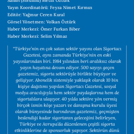
Sahibi (Sorumlu) Metin Öztürk
Yayın Koordinatörü: Feyza Nimet Kırmızı
Editör: Yağmur Ceren Kural
Görsel Yönetmen: Volkan Öztürk
Haber Merkezi: Ömer Furkan Biber
Haber Merkezi: Selim Yılmaz
“Türkiye’nin en çok satan sektör yayını olan Sigortacı
Gazetesi, aynı zamanda Türkiye’nin en eski
yayınlarından biri. 1984 yılından beri aralıksız olarak
yayın hayatına devam ediyor. 500 sayıyı geçen
gazetemiz, sigorta sektörüyle birlikte büyüyor ve
gelişiyor. Abonelik sistemiyle yaklaşık olarak 10 bin
kişiye dağıtımı yapılan Sigortacı Gazetesi, sosyal
medya aracılığıyla hem sektör paydaşlarına hem de
sigortalılara ulaşıyor. 40 yılda sektöre yön vermiş
birçok ismin köşe yazarı ve danışma kurulu üyesi
olarak bünyesinde barındıran gazetemiz, geçmişten
beslendiği kadar sigortanın geleceğini belirleyen,
Türkiye ve Avrupa’da düzenlenen çeşitli sigorta
etkinliklerine de sponsorluk yapıyor. Sektörün dünü