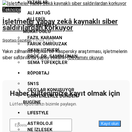
YAZARLAR
Teknoloji
ALI AKTUĞ
ALI ERÜL
İşletmeler yapay zekâ kaynaklı siber
DR. MEHMET
saldırılardan korkuyor
MURATOĞLU
FAZIL KARAMAN
Sigortacı Gazetesi
5 Aralık 2024
FARUK ÖMRÜUZAK
OKAN UTKUERI
Yakın zamanda yapılan bir Kaspersky araştırması, işletmelerin
PROF. DR. SAMIM ÜNAN
siber saldırılarda yapay zekânın (
Devamını okuyun
SEMA TÜFEKÇILER
RÖPORTAJ
5N1S
CEO’LAR KONUŞUYOR
Haber bültenimize kayıt olmak için
DUAYENLERLE DÜNDEN
BUGÜNE
Lütfen epostanızı bizimle paylaşın.
LIFESTYLE
ASTROLOJI
Kayıt olun
NE İZLESEK