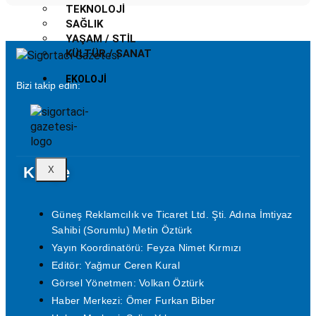
TEKNOLOJI
SAĞLIK
YAŞAM / STIL
KÜLTÜR / SANAT
EKOLOJI
Bizi takip edin:
Künye
X
Güneş Reklamcılık ve Ticaret Ltd. Şti. Adına İmtiyaz
Sahibi (Sorumlu) Metin Öztürk
Yayın Koordinatörü: Feyza Nimet Kırmızı
Editör: Yağmur Ceren Kural
Görsel Yönetmen: Volkan Öztürk
Haber Merkezi: Ömer Furkan Biber