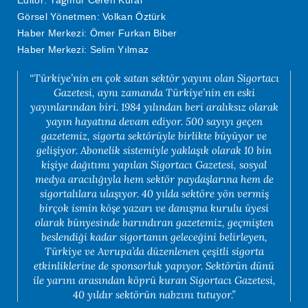
Editör: Yağmur Ceren Kural
Görsel Yönetmen: Volkan Öztürk
Haber Merkezi: Ömer Furkan Biber
Haber Merkezi: Selim Yılmaz
“Türkiye’nin en çok satan sektör yayını olan Sigortacı
Gazetesi, aynı zamanda Türkiye’nin en eski
yayınlarından biri. 1984 yılından beri aralıksız olarak
yayın hayatına devam ediyor. 500 sayıyı geçen
gazetemiz, sigorta sektörüyle birlikte büyüyor ve
gelişiyor. Abonelik sistemiyle yaklaşık olarak 10 bin
kişiye dağıtımı yapılan Sigortacı Gazetesi, sosyal
medya aracılığıyla hem sektör paydaşlarına hem de
sigortalılara ulaşıyor. 40 yılda sektöre yön vermiş
birçok ismin köşe yazarı ve danışma kurulu üyesi
olarak bünyesinde barındıran gazetemiz, geçmişten
beslendiği kadar sigortanın geleceğini belirleyen,
Türkiye ve Avrupa’da düzenlenen çeşitli sigorta
etkinliklerine de sponsorluk yapıyor. Sektörün dünü
ile yarını arasından köprü kuran Sigortacı Gazetesi,
40 yıldır sektörün nabzını tutuyor.”