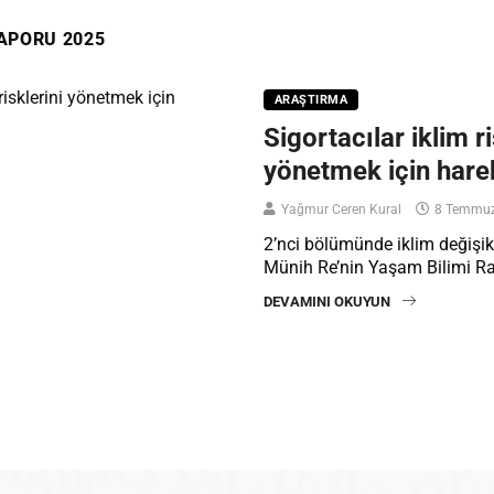
RAPORU 2025
ARAŞTIRMA
Sigortacılar iklim ri
yönetmek için hare
Yağmur Ceren Kural
8 Temmuz
2’nci bölümünde iklim değişi
Münih Re’nin Yaşam Bilimi Ra
DEVAMINI OKUYUN