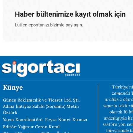
Haber bültenimize kayıt olmak için
Lütfen epostanızı bizimle paylaşın.
Künye
“Türkiye’ni
zamanda Tü
aralıksız ola
Güneş Reklamcılık ve Ticaret Ltd. Şti.
sigorta sektörü
Adına İmtiyaz Sahibi (Sorumlu) Metin
olarak 10 b
Öztürk
aracılığıyla h
Yayın Koordinatörü: Feyza Nimet Kırmızı
sektöre yön ve
Editör: Yağmur Ceren Kural
bünyesinde b