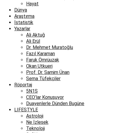
Hayat
Dünya
Araştırma
İstatistik
Yazarlar
Ali Aktuğ
Ali Erül
Dr. Mehmet Muratoğlu
Fazıl Karaman
Faruk Ömrüuzak
Okan Utkueri
Prof. Dr. Samim Ünan
Sema Tüfekçiler
Röportaj
5N1S
CEO’lar Konuşuyor
Duayenlerle Dünden Bugüne
LIFESTYLE
Astroloji
Ne İzlesek
Teknoloji