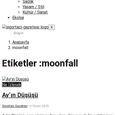
Sağlık
Yaşam / Stil
Kültür / Sanat
Ekoloji
X
Anasayfa
moonfall
Etiketler :moonfall
Ne İzlesek
Ay’ın Düşüşü
Sigortacı Gazetesi
16 Nisan 2025