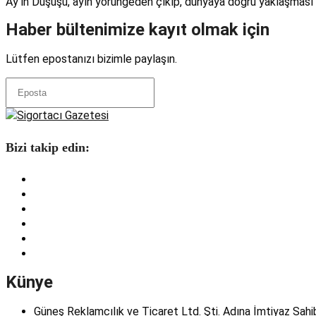
Ay’ın Düşüşü, ayın yörüngeden çıkıp, dünyaya doğru yaklaşması k
Haber bültenimize kayıt olmak için
Lütfen epostanızı bizimle paylaşın.
Bizi takip edin:
Künye
Güneş Reklamcılık ve Ticaret Ltd. Şti. Adına İmtiyaz Sahi