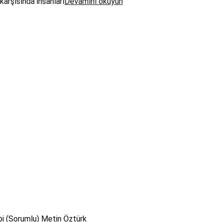
arşısında insanları
Devamını okuyun
bi (Sorumlu) Metin Öztürk