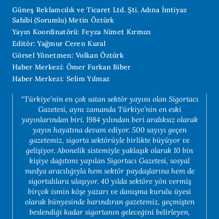
Güneş Reklamcılık ve Ticaret Ltd. Şti. Adına İmtiyaz
Sahibi (Sorumlu) Metin Öztürk
Yayın Koordinatörü: Feyza Nimet Kırmızı
Editör: Yağmur Ceren Kural
Görsel Yönetmen: Volkan Öztürk
Haber Merkezi: Ömer Furkan Biber
Haber Merkezi: Selim Yılmaz
“Türkiye’nin en çok satan sektör yayını olan Sigortacı
Gazetesi, aynı zamanda Türkiye’nin en eski
yayınlarından biri. 1984 yılından beri aralıksız olarak
yayın hayatına devam ediyor. 500 sayıyı geçen
gazetemiz, sigorta sektörüyle birlikte büyüyor ve
gelişiyor. Abonelik sistemiyle yaklaşık olarak 10 bin
kişiye dağıtımı yapılan Sigortacı Gazetesi, sosyal
medya aracılığıyla hem sektör paydaşlarına hem de
sigortalılara ulaşıyor. 40 yılda sektöre yön vermiş
birçok ismin köşe yazarı ve danışma kurulu üyesi
olarak bünyesinde barındıran gazetemiz, geçmişten
beslendiği kadar sigortanın geleceğini belirleyen,