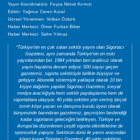
Yayın Koordinatörü: Feyza Nimet Kırmızı
Editör: Yağmur Ceren Kural
Görsel Yönetmen: Volkan Öztürk
Haber Merkezi: Ömer Furkan Biber
Haber Merkezi: Selim Yılmaz
“Türkiye’nin en çok satan sektör yayını olan Sigortacı
Gazetesi, aynı zamanda Türkiye’nin en eski
yayınlarından biri. 1984 yılından beri aralıksız olarak
yayın hayatına devam ediyor. 500 sayıyı geçen
gazetemiz, sigorta sektörüyle birlikte büyüyor ve
gelişiyor. Abonelik sistemiyle yaklaşık olarak 10 bin
kişiye dağıtımı yapılan Sigortacı Gazetesi, sosyal
medya aracılığıyla hem sektör paydaşlarına hem de
sigortalılara ulaşıyor. 40 yılda sektöre yön vermiş birçok
ismin köşe yazarı ve danışma kurulu üyesi olarak
bünyesinde barındıran gazetemiz, geçmişten beslendiği
kadar sigortanın geleceğini belirleyen, Türkiye ve
Avrupa’da düzenlenen çeşitli sigorta etkinliklerine de
sponsorluk yapıyor. Sektörün dünü ile yarını arasından
köprü kuran Sigortacı Gazetesi, 40 yıldır sektörün