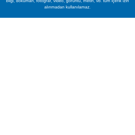
bilgi, döküman, fotoğraf, video, görüntü, metin, vb. tüm içerik izin
alınmadan kullanılamaz.