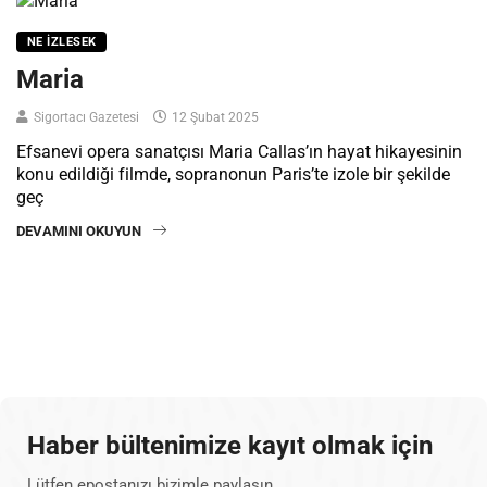
NE İZLESEK
Maria
Sigortacı Gazetesi
12 Şubat 2025
Efsanevi opera sanatçısı Maria Callas’ın hayat hikayesinin
konu edildiği filmde, sopranonun Paris’te izole bir şekilde
geç
DEVAMINI OKUYUN
Haber bültenimize kayıt olmak için
Lütfen epostanızı bizimle paylaşın.