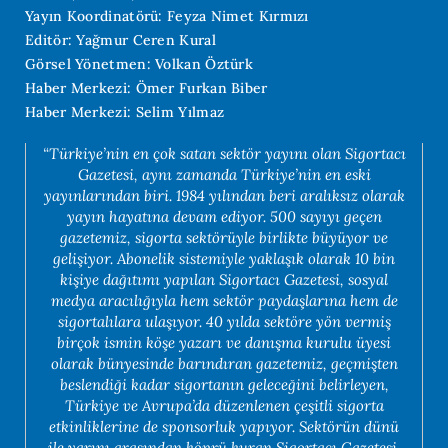
Yayın Koordinatörü: Feyza Nimet Kırmızı
Editör: Yağmur Ceren Kural
Görsel Yönetmen: Volkan Öztürk
Haber Merkezi: Ömer Furkan Biber
Haber Merkezi: Selim Yılmaz
“Türkiye’nin en çok satan sektör yayını olan Sigortacı
Gazetesi, aynı zamanda Türkiye’nin en eski
yayınlarından biri. 1984 yılından beri aralıksız olarak
yayın hayatına devam ediyor. 500 sayıyı geçen
gazetemiz, sigorta sektörüyle birlikte büyüyor ve
gelişiyor. Abonelik sistemiyle yaklaşık olarak 10 bin
kişiye dağıtımı yapılan Sigortacı Gazetesi, sosyal
medya aracılığıyla hem sektör paydaşlarına hem de
sigortalılara ulaşıyor. 40 yılda sektöre yön vermiş
birçok ismin köşe yazarı ve danışma kurulu üyesi
olarak bünyesinde barındıran gazetemiz, geçmişten
beslendiği kadar sigortanın geleceğini belirleyen,
Türkiye ve Avrupa’da düzenlenen çeşitli sigorta
etkinliklerine de sponsorluk yapıyor. Sektörün dünü
ile yarını arasından köprü kuran Sigortacı Gazetesi,