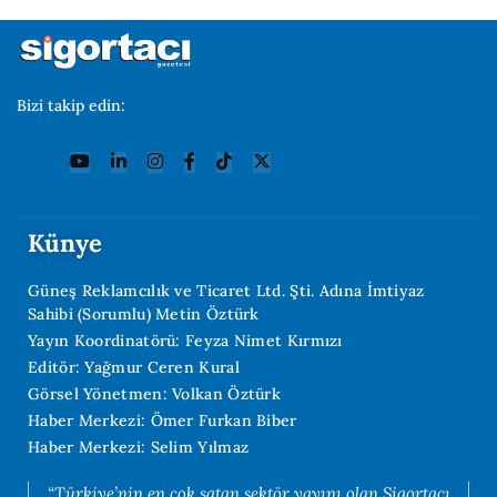
Bizi takip edin:
Künye
Güneş Reklamcılık ve Ticaret Ltd. Şti. Adına İmtiyaz
Sahibi (Sorumlu) Metin Öztürk
Yayın Koordinatörü: Feyza Nimet Kırmızı
Editör: Yağmur Ceren Kural
Görsel Yönetmen: Volkan Öztürk
Haber Merkezi: Ömer Furkan Biber
Haber Merkezi: Selim Yılmaz
“Türkiye’nin en çok satan sektör yayını olan Sigortacı