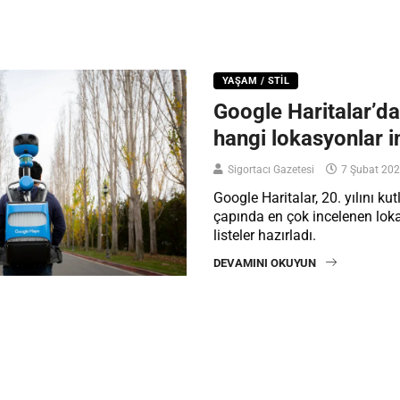
YAŞAM / STIL
Google Haritalar’d
hangi lokasyonlar i
Sigortacı Gazetesi
7 Şubat 20
Google Haritalar, 20. yılını ku
çapında en çok incelenen loka
listeler hazırladı.
DEVAMINI OKUYUN