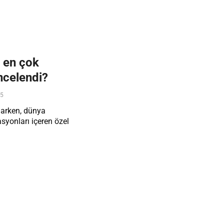
a en çok
ncelendi?
25
tlarken, dünya
syonları içeren özel