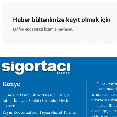
Haber bültenimize kayıt olmak için
Lütfen epostanızı bizimle paylaşın.
Künye
“Türkiye’ni
zamanda Tü
aralıksız ola
Güneş Reklamcılık ve Ticaret Ltd. Şti.
sigorta sektörü
Adına İmtiyaz Sahibi (Sorumlu) Metin
olarak 10 b
Öztürk
aracılığıyla h
Yayın Koordinatörü: Feyza Nimet Kırmızı
sektöre yön ve