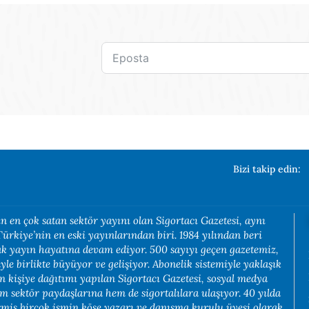
Bizi takip edin:
n en çok satan sektör yayını olan Sigortacı Gazetesi, aynı
rkiye’nin en eski yayınlarından biri. 1984 yılından beri
rak yayın hayatına devam ediyor. 500 sayıyı geçen gazetemiz,
yle birlikte büyüyor ve gelişiyor. Abonelik sistemiyle yaklaşık
in kişiye dağıtımı yapılan Sigortacı Gazetesi, sosyal medya
em sektör paydaşlarına hem de sigortalılara ulaşıyor. 40 yılda
rmiş birçok ismin köşe yazarı ve danışma kurulu üyesi olarak