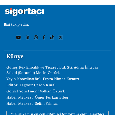
Bizi takip edin:
Künye
Güneş Reklamcılık ve Ticaret Ltd. Şti. Adına İmtiyaz
Sahibi (Sorumlu) Metin Öztürk
Yayın Koordinatörü: Feyza Nimet Kırmızı
Editör: Yağmur Ceren Kural
Görsel Yönetmen: Volkan Öztürk
Haber Merkezi: Ömer Furkan Biber
Haber Merkezi: Selim Yılmaz
“Türkiye’nin en çok satan sektör yayını olan Sigortacı