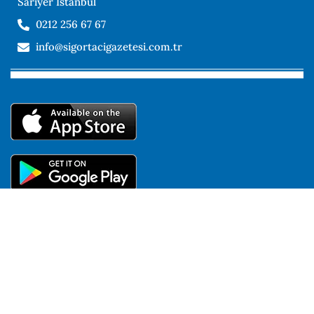
Sarıyer İstanbul
0212 256 67 67
info@sigortacigazetesi.com.tr
Kullanıcı Sözleşmesi
KVKK Aydınlatma Metni
Çerez Politikası
Gizlilik Politikası
Copyright © 2024 Sigortacı Gazetesi – Tüm hakları saklıdır.
https://sigortacigazatesi.com.tr internet sitemizde yer alan tüm
bilgi, döküman, fotoğraf, video, görüntü, metin, vb. tüm içerik izin
alınmadan kullanılamaz.