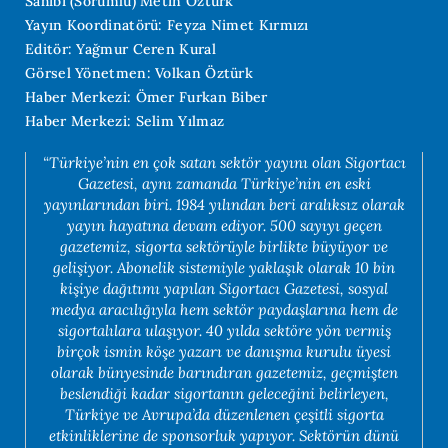
Sahibi (Sorumlu) Metin Öztürk
Yayın Koordinatörü: Feyza Nimet Kırmızı
Editör: Yağmur Ceren Kural
Görsel Yönetmen: Volkan Öztürk
Haber Merkezi: Ömer Furkan Biber
Haber Merkezi: Selim Yılmaz
“Türkiye’nin en çok satan sektör yayını olan Sigortacı
Gazetesi, aynı zamanda Türkiye’nin en eski
yayınlarından biri. 1984 yılından beri aralıksız olarak
yayın hayatına devam ediyor. 500 sayıyı geçen
gazetemiz, sigorta sektörüyle birlikte büyüyor ve
gelişiyor. Abonelik sistemiyle yaklaşık olarak 10 bin
kişiye dağıtımı yapılan Sigortacı Gazetesi, sosyal
medya aracılığıyla hem sektör paydaşlarına hem de
sigortalılara ulaşıyor. 40 yılda sektöre yön vermiş
birçok ismin köşe yazarı ve danışma kurulu üyesi
olarak bünyesinde barındıran gazetemiz, geçmişten
beslendiği kadar sigortanın geleceğini belirleyen,
Türkiye ve Avrupa’da düzenlenen çeşitli sigorta
etkinliklerine de sponsorluk yapıyor. Sektörün dünü