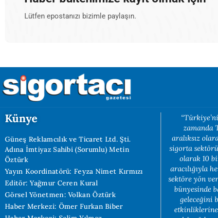
Lütfen epostanızı bizimle paylaşın.
Künye
“Türkiye’ni
zamanda Tü
aralıksız ola
Güneş Reklamcılık ve Ticaret Ltd. Şti.
sigorta sektörü
Adına İmtiyaz Sahibi (Sorumlu) Metin
olarak 10 b
Öztürk
aracılığıyla h
Yayın Koordinatörü: Feyza Nimet Kırmızı
sektöre yön ve
Editör: Yağmur Ceren Kural
bünyesinde b
Görsel Yönetmen: Volkan Öztürk
geleceğini 
Haber Merkezi: Ömer Furkan Biber
etkinliklerin
Haber Merkezi: Selim Yılmaz