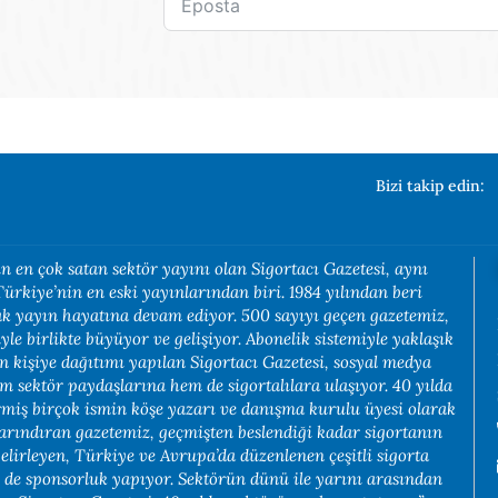
Bizi takip edin:
n en çok satan sektör yayını olan Sigortacı Gazetesi, aynı
rkiye’nin en eski yayınlarından biri. 1984 yılından beri
rak yayın hayatına devam ediyor. 500 sayıyı geçen gazetemiz,
yle birlikte büyüyor ve gelişiyor. Abonelik sistemiyle yaklaşık
in kişiye dağıtımı yapılan Sigortacı Gazetesi, sosyal medya
em sektör paydaşlarına hem de sigortalılara ulaşıyor. 40 yılda
rmiş birçok ismin köşe yazarı ve danışma kurulu üyesi olarak
arındıran gazetemiz, geçmişten beslendiği kadar sigortanın
belirleyen, Türkiye ve Avrupa’da düzenlenen çeşitli sigorta
e de sponsorluk yapıyor. Sektörün dünü ile yarını arasından