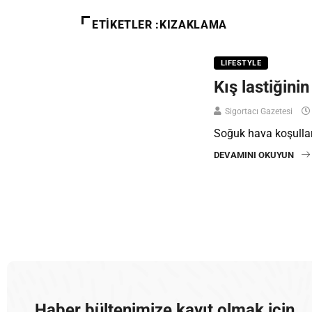
ETIKETLER :KIZAKLAMA
LIFESTYLE
Kış lastiğini
Sigortacı Gazetesi
Soğuk hava koşulları 
DEVAMINI OKUYUN
Haber bültenimize kayıt olmak için