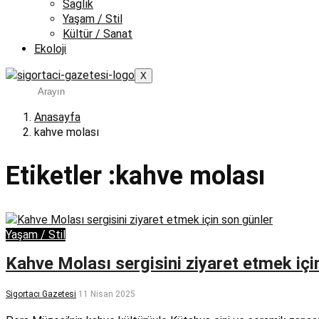
Sağlık
Yaşam / Stil
Kültür / Sanat
Ekoloji
X
Anasayfa
kahve molası
Etiketler :kahve molası
Yaşam / Stil
Kahve Molası sergisini ziyaret etmek içi
Sigortacı Gazetesi
11 Nisan 2025