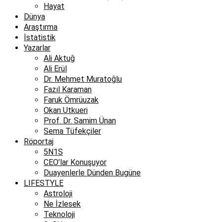
Hayat
Dünya
Araştırma
İstatistik
Yazarlar
Ali Aktuğ
Ali Erül
Dr. Mehmet Muratoğlu
Fazıl Karaman
Faruk Ömrüuzak
Okan Utkueri
Prof. Dr. Samim Ünan
Sema Tüfekçiler
Röportaj
5N1S
CEO’lar Konuşuyor
Duayenlerle Dünden Bugüne
LIFESTYLE
Astroloji
Ne İzlesek
Teknoloji