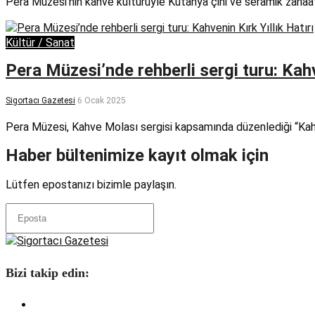
Pera Müzesi’nin kahve kültürüyle Kütahya çini ve seramik zanaa
Kültür / Sanat
Pera Müzesi’nde rehberli sergi turu: Kahv
Sigortacı Gazetesi
6 Ocak 2025
Pera Müzesi, Kahve Molası sergisi kapsamında düzenlediği “Kahve
Haber bültenimize kayıt olmak için
Lütfen epostanızı bizimle paylaşın.
Bizi takip edin: