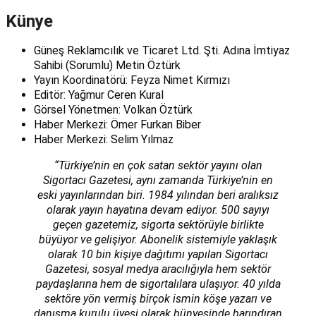
Künye
Güneş Reklamcılık ve Ticaret Ltd. Şti. Adına İmtiyaz
Sahibi (Sorumlu) Metin Öztürk
Yayın Koordinatörü: Feyza Nimet Kırmızı
Editör: Yağmur Ceren Kural
Görsel Yönetmen: Volkan Öztürk
Haber Merkezi: Ömer Furkan Biber
Haber Merkezi: Selim Yılmaz
“Türkiye’nin en çok satan sektör yayını olan
Sigortacı Gazetesi, aynı zamanda Türkiye’nin en
eski yayınlarından biri. 1984 yılından beri aralıksız
olarak yayın hayatına devam ediyor. 500 sayıyı
geçen gazetemiz, sigorta sektörüyle birlikte
büyüyor ve gelişiyor. Abonelik sistemiyle yaklaşık
olarak 10 bin kişiye dağıtımı yapılan Sigortacı
Gazetesi, sosyal medya aracılığıyla hem sektör
paydaşlarına hem de sigortalılara ulaşıyor. 40 yılda
sektöre yön vermiş birçok ismin köşe yazarı ve
danışma kurulu üyesi olarak bünyesinde barındıran