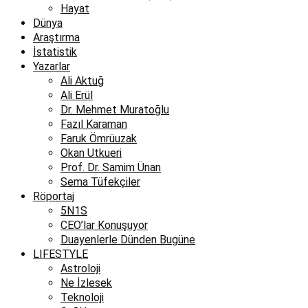
Hayat
Dünya
Araştırma
İstatistik
Yazarlar
Ali Aktuğ
Ali Erül
Dr. Mehmet Muratoğlu
Fazıl Karaman
Faruk Ömrüuzak
Okan Utkueri
Prof. Dr. Samim Ünan
Sema Tüfekçiler
Röportaj
5N1S
CEO’lar Konuşuyor
Duayenlerle Dünden Bugüne
LIFESTYLE
Astroloji
Ne İzlesek
Teknoloji