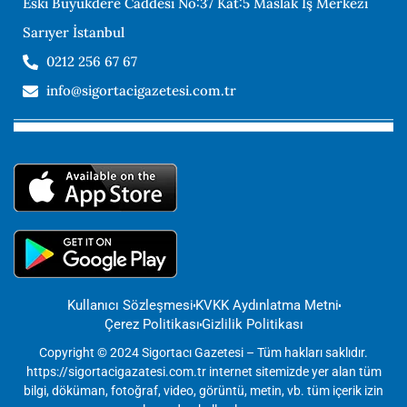
Eski Büyükdere Caddesi No:37 Kat:5 Maslak İş Merkezi
Sarıyer İstanbul
0212 256 67 67
info@sigortacigazetesi.com.tr
Kullanıcı Sözleşmesi
KVKK Aydınlatma Metni
Çerez Politikası
Gizlilik Politikası
Copyright © 2024 Sigortacı Gazetesi – Tüm hakları saklıdır.
https://sigortacigazatesi.com.tr internet sitemizde yer alan tüm
bilgi, döküman, fotoğraf, video, görüntü, metin, vb. tüm içerik izin