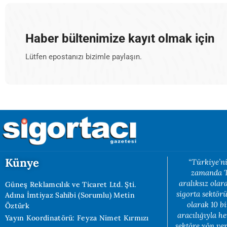
Haber bültenimize kayıt olmak için
Lütfen epostanızı bizimle paylaşın.
Künye
“Türkiye’ni
zamanda Tü
aralıksız ola
Güneş Reklamcılık ve Ticaret Ltd. Şti.
sigorta sektörü
Adına İmtiyaz Sahibi (Sorumlu) Metin
olarak 10 b
Öztürk
aracılığıyla h
Yayın Koordinatörü: Feyza Nimet Kırmızı
sektöre yön ve