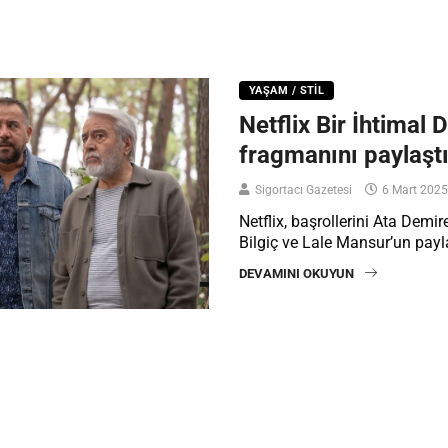
YAŞAM / STIL
Netflix Bir İhtimal 
fragmanını paylaşt
Sigortacı Gazetesi
6 Mart 2025
Netflix, başrollerini Ata Demir
Bilgiç ve Lale Mansur’un paylaş
DEVAMINI OKUYUN