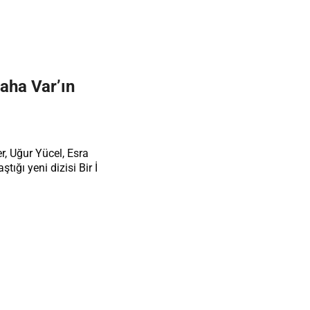
Daha Var’ın
ı
er, Uğur Yücel, Esra
tığı yeni dizisi Bir İ