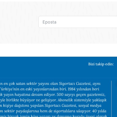
Bizi takip edin:
n en çok satan sektör yayını olan Sigortacı Gazetesi, aynı
rkiye’nin en eski yayınlarından biri. 1984 yılından beri
rak yayın hayatına devam ediyor. 500 sayıyı geçen gazetemiz,
yle birlikte büyüyor ve gelişiyor. Abonelik sistemiyle yaklaşık
in kişiye dağıtımı yapılan Sigortacı Gazetesi, sosyal medya
em sektör paydaşlarına hem de sigortalılara ulaşıyor. 40 yılda
rmiş birçok ismin köşe yazarı ve danışma kurulu üyesi olarak