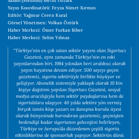
Sahibi (Sorumlu) Metin Öztürk
Yayın Koordinatörü: Feyza Nimet Kırmızı
Editör: Yağmur Ceren Kural
Görsel Yönetmen: Volkan Öztürk
Haber Merkezi: Ömer Furkan Biber
Haber Merkezi: Selim Yılmaz
“Türkiye’nin en çok satan sektör yayını olan Sigortacı
Gazetesi, aynı zamanda Türkiye’nin en eski
yayınlarından biri. 1984 yılından beri aralıksız olarak
yayın hayatına devam ediyor. 500 sayıyı geçen
gazetemiz, sigorta sektörüyle birlikte büyüyor ve
gelişiyor. Abonelik sistemiyle yaklaşık olarak 10 bin
kişiye dağıtımı yapılan Sigortacı Gazetesi, sosyal
medya aracılığıyla hem sektör paydaşlarına hem de
sigortalılara ulaşıyor. 40 yılda sektöre yön vermiş
birçok ismin köşe yazarı ve danışma kurulu üyesi
olarak bünyesinde barındıran gazetemiz, geçmişten
beslendiği kadar sigortanın geleceğini belirleyen,
Türkiye ve Avrupa’da düzenlenen çeşitli sigorta
etkinliklerine de sponsorluk yapıyor. Sektörün dünü