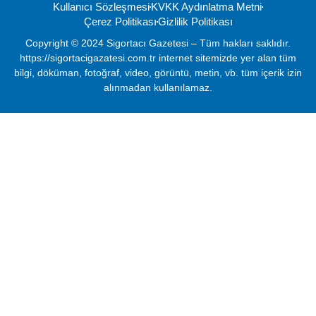
Kullanıcı Sözleşmesi
KVKK Aydınlatma Metni
Çerez Politikası
Gizlilik Politikası
Copyright © 2024 Sigortacı Gazetesi – Tüm hakları saklıdır.
https://sigortacigazatesi.com.tr internet sitemizde yer alan tüm
bilgi, döküman, fotoğraf, video, görüntü, metin, vb. tüm içerik izin
alınmadan kullanılamaz.