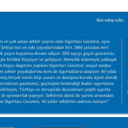
Bizi takip edin:
n en çok satan sektör yayını olan Sigortacı Gazetesi, aynı
rkiye’nin en eski yayınlarından biri. 1984 yılından beri
rak yayın hayatına devam ediyor. 500 sayıyı geçen gazetemiz,
yle birlikte büyüyor ve gelişiyor. Abonelik sistemiyle yaklaşık
in kişiye dağıtımı yapılan Sigortacı Gazetesi, sosyal medya
em sektör paydaşlarına hem de sigortalılara ulaşıyor. 40 yılda
rmiş birçok ismin köşe yazarı ve danışma kurulu üyesi olarak
arındıran gazetemiz, geçmişten beslendiği kadar sigortanın
belirleyen, Türkiye ve Avrupa’da düzenlenen çeşitli sigorta
e de sponsorluk yapıyor. Sektörün dünü ile yarını arasından
 Sigortacı Gazetesi, 40 yıldır sektörün nabzını tutuyor.”