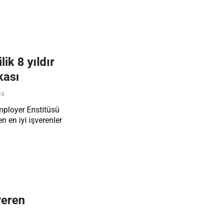
ik 8 yıldır
kası
24
mployer Enstitüsü
 en iyi işverenler
veren