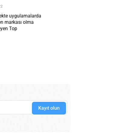
22
çekte uygulamalarda
ren markası olma
eyen Top
Kayıt olun