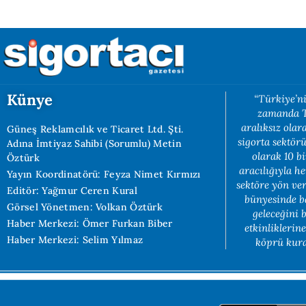
Künye
“Türkiye’ni
zamanda Tü
aralıksız ola
Güneş Reklamcılık ve Ticaret Ltd. Şti.
sigorta sektörü
Adına İmtiyaz Sahibi (Sorumlu) Metin
olarak 10 b
Öztürk
aracılığıyla h
Yayın Koordinatörü: Feyza Nimet Kırmızı
sektöre yön ve
Editör: Yağmur Ceren Kural
bünyesinde b
Görsel Yönetmen: Volkan Öztürk
geleceğini 
Haber Merkezi: Ömer Furkan Biber
etkinliklerin
Haber Merkezi: Selim Yılmaz
köprü kuran