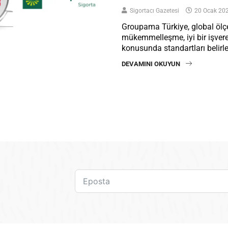
Sigortacı Gazetesi
20 Ocak 20
Groupama Türkiye, global öl
mükemmelleşme, iyi bir işve
konusunda standartları belirl
DEVAMINI OKUYUN