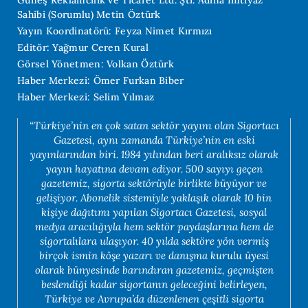
Güneş Reklamcılık ve Ticaret Ltd. Şti. Adına İmtiyaz
Sahibi (Sorumlu) Metin Öztürk
Yayın Koordinatörü: Feyza Nimet Kırmızı
Editör: Yağmur Ceren Kural
Görsel Yönetmen: Volkan Öztürk
Haber Merkezi: Ömer Furkan Biber
Haber Merkezi: Selim Yılmaz
“Türkiye’nin en çok satan sektör yayını olan Sigortacı
Gazetesi, aynı zamanda Türkiye’nin en eski
yayınlarından biri. 1984 yılından beri aralıksız olarak
yayın hayatına devam ediyor. 500 sayıyı geçen
gazetemiz, sigorta sektörüyle birlikte büyüyor ve
gelişiyor. Abonelik sistemiyle yaklaşık olarak 10 bin
kişiye dağıtımı yapılan Sigortacı Gazetesi, sosyal
medya aracılığıyla hem sektör paydaşlarına hem de
sigortalılara ulaşıyor. 40 yılda sektöre yön vermiş
birçok ismin köşe yazarı ve danışma kurulu üyesi
olarak bünyesinde barındıran gazetemiz, geçmişten
beslendiği kadar sigortanın geleceğini belirleyen,
Türkiye ve Avrupa’da düzenlenen çeşitli sigorta