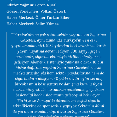
Editör: Yağmur Ceren Kural
Görsel Yönetmen: Volkan Öztürk
Haber Merkezi: Ömer Furkan Biber
Haber Merkezi: Selim Yılmaz
“Türkiye’nin en çok satan sektör yayını olan Sigortacı
Gazetesi, aynı zamanda Türkiye’nin en eski
yayınlarından biri. 1984 yılından beri aralıksız olarak
yayın hayatına devam ediyor. 500 sayıyı geçen
gazetemiz, sigorta sektörüyle birlikte büyüyor ve
gelişiyor. Abonelik sistemiyle yaklaşık olarak 10 bin
kişiye dağıtımı yapılan Sigortacı Gazetesi, sosyal
medya aracılığıyla hem sektör paydaşlarına hem de
sigortalılara ulaşıyor. 40 yılda sektöre yön vermiş
birçok ismin köşe yazarı ve danışma kurulu üyesi
olarak bünyesinde barındıran gazetemiz, geçmişten
beslendiği kadar sigortanın geleceğini belirleyen,
Türkiye ve Avrupa’da düzenlenen çeşitli sigorta
etkinliklerine de sponsorluk yapıyor. Sektörün dünü
ile yarını arasından köprü kuran Sigortacı Gazetesi,
40 yıldır sektörün nabzını tutuyor.”