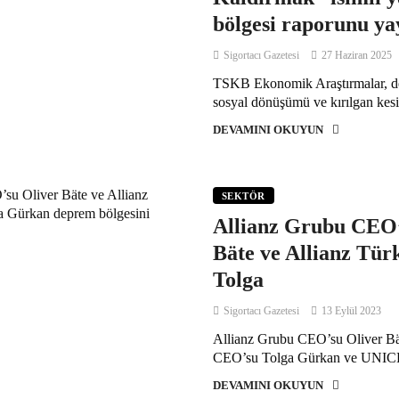
bölgesi raporunu ya
Sigortacı Gazetesi
27 Haziran 2025
TSKB Ekonomik Araştırmalar, d
sosyal dönüşümü ve kırılgan kesim
DEVAMINI OKUYUN
SEKTÖR
Allianz Grubu CEO’
Bäte ve Allianz Tü
Tolga
Sigortacı Gazetesi
13 Eylül 2023
Allianz Grubu CEO’su Oliver Bät
CEO’su Tolga Gürkan ve UNIC
DEVAMINI OKUYUN