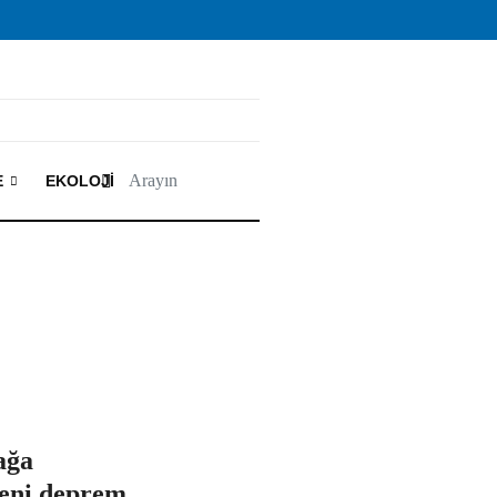
E
EKOLOJI
ağa
yeni deprem