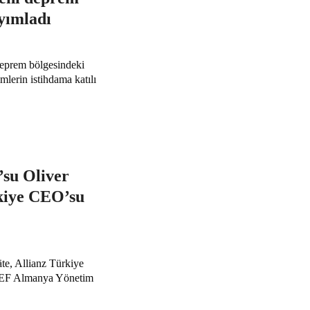
yımladı
eprem bölgesindeki
lerin istihdama katılı
su Oliver
rkiye CEO’su
e, Allianz Türkiye
EF Almanya Yönetim