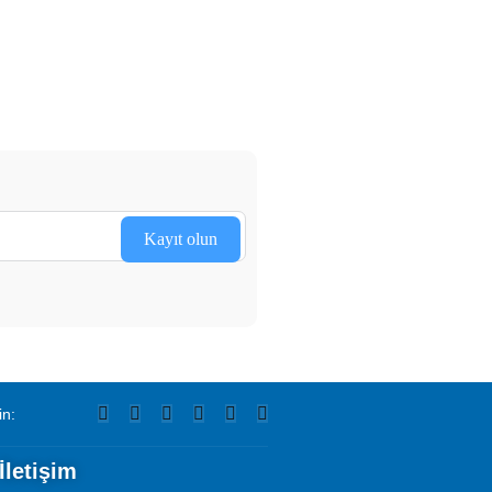
Kayıt olun
in:
İletişim