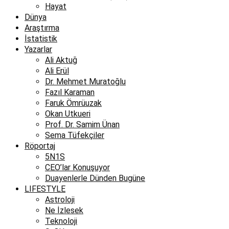
Hayat
Dünya
Araştırma
İstatistik
Yazarlar
Ali Aktuğ
Ali Erül
Dr. Mehmet Muratoğlu
Fazıl Karaman
Faruk Ömrüuzak
Okan Utkueri
Prof. Dr. Samim Ünan
Sema Tüfekçiler
Röportaj
5N1S
CEO’lar Konuşuyor
Duayenlerle Dünden Bugüne
LIFESTYLE
Astroloji
Ne İzlesek
Teknoloji