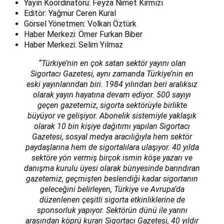
Yayın Koordinatörü: Feyza Nimet Kırmızı
Editör: Yağmur Ceren Kural
Görsel Yönetmen: Volkan Öztürk
Haber Merkezi: Ömer Furkan Biber
Haber Merkezi: Selim Yılmaz
“Türkiye’nin en çok satan sektör yayını olan
Sigortacı Gazetesi, aynı zamanda Türkiye’nin en
eski yayınlarından biri. 1984 yılından beri aralıksız
olarak yayın hayatına devam ediyor. 500 sayıyı
geçen gazetemiz, sigorta sektörüyle birlikte
büyüyor ve gelişiyor. Abonelik sistemiyle yaklaşık
olarak 10 bin kişiye dağıtımı yapılan Sigortacı
Gazetesi, sosyal medya aracılığıyla hem sektör
paydaşlarına hem de sigortalılara ulaşıyor. 40 yılda
sektöre yön vermiş birçok ismin köşe yazarı ve
danışma kurulu üyesi olarak bünyesinde barındıran
gazetemiz, geçmişten beslendiği kadar sigortanın
geleceğini belirleyen, Türkiye ve Avrupa’da
düzenlenen çeşitli sigorta etkinliklerine de
sponsorluk yapıyor. Sektörün dünü ile yarını
arasından köprü kuran Sigortacı Gazetesi, 40 yıldır