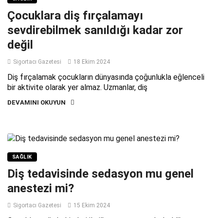
Çocuklara diş fırçalamayı
sevdirebilmek sanıldığı kadar zor
değil
Sigortacı Gazetesi
18 Ekim 2024
Diş fırçalamak çocukların dünyasında çoğunlukla eğlenceli
bir aktivite olarak yer almaz. Uzmanlar, diş
DEVAMINI OKUYUN
SAĞLIK
Diş tedavisinde sedasyon mu genel
anestezi mi?
Sigortacı Gazetesi
15 Ekim 2024