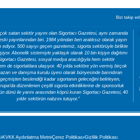
Bizi takip ed
 çok satan sektör yayını olan Sigortacı Gazetesi, aynı zamanda
eski yayınlarından biri. 1984 yılından beri aralıksız olarak yayın
ediyor. 500 sayıyı geçen gazetemiz, sigorta sektörüyle birlikte
şiyor. Abonelik sistemiyle yaklaşık olarak 10 bin kişiye dağıtımı
Sigortacı Gazetesi, sosyal medya aracılığıyla hem sektör
m de sigortalılara ulaşıyor. 40 yılda sektöre yön vermiş birçok
azarı ve danışma kurulu üyesi olarak bünyesinde barındıran
geçmişten beslendiği kadar sigortanın geleceğini belirleyen,
rupa’da düzenlenen çeşitli sigorta etkinliklerine de sponsorluk
ün dünü ile yarını arasından köprü kuran Sigortacı Gazetesi, 40
yıldır sektörün nabzını tutuyor.”
i
KVKK Aydınlatma Metni
Çerez Politikası
Gizlilik Politikası