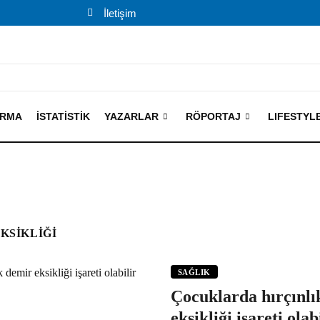
İletişim
IRMA
İSTATISTIK
YAZARLAR
RÖPORTAJ
LIFESTYL
KSIKLIĞI
SAĞLIK
Çocuklarda hırçınlı
eksikliği işareti olab