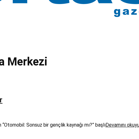
ma Merkezi
r
“Otomobil: Sonsuz bir gençlik kaynağı mı?” başlı
Devamını okuy