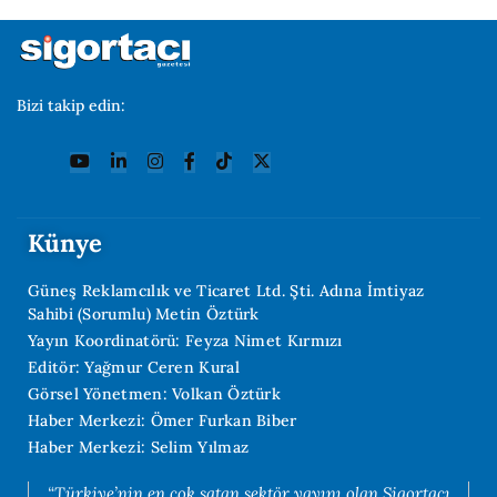
Bizi takip edin:
Künye
Güneş Reklamcılık ve Ticaret Ltd. Şti. Adına İmtiyaz
Sahibi (Sorumlu) Metin Öztürk
Yayın Koordinatörü: Feyza Nimet Kırmızı
Editör: Yağmur Ceren Kural
Görsel Yönetmen: Volkan Öztürk
Haber Merkezi: Ömer Furkan Biber
Haber Merkezi: Selim Yılmaz
“Türkiye’nin en çok satan sektör yayını olan Sigortacı